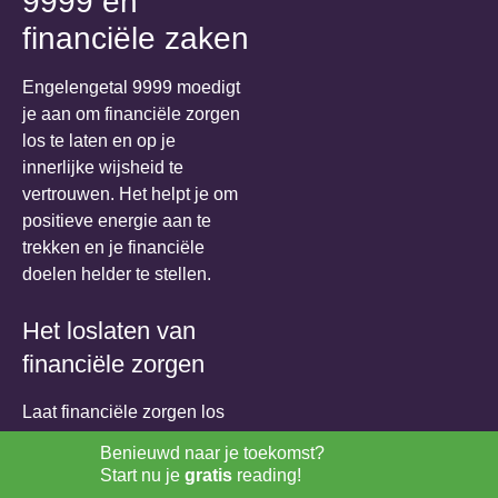
9999 en
financiële zaken
Engelengetal 9999 moedigt
je aan om financiële zorgen
los te laten en op je
innerlijke wijsheid te
vertrouwen. Het helpt je om
positieve energie aan te
trekken en je financiële
doelen helder te stellen.
Het loslaten van
financiële zorgen
Laat financiële zorgen los
door vertrouwen te hebben
Benieuwd naar je toekomst?
in je innerlijke kracht en
Start nu je
gratis
reading!
intuïtie. Het engelengetal