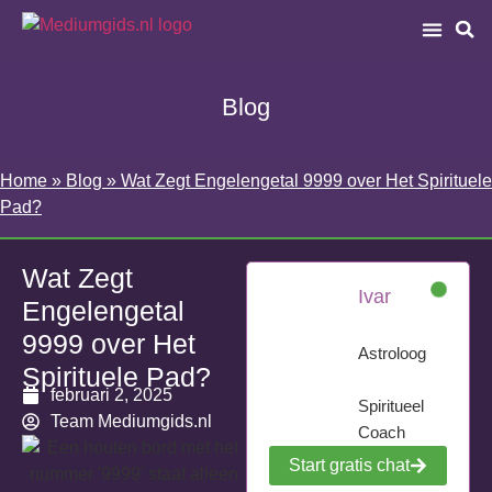
Blog
Home
»
Blog
»
Wat Zegt Engelengetal 9999 over Het Spirituele
Pad?
Wat Zegt
Ivar
Engelengetal
9999 over Het
Astroloog
Spirituele Pad?
februari 2, 2025
Spiritueel
Team Mediumgids.nl
Coach
Start gratis chat