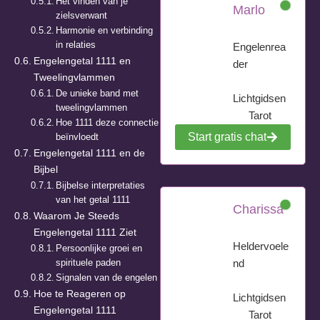
Het vinden van je
Marlo
zielsverwant
Harmonie en verbinding
in relaties
Engelenrea
Engelengetal 1111 en
der
Tweelingvlammen
De unieke band met
Lichtgidsen
tweelingvlammen
Tarot
Hoe 1111 deze connectie
Start gratis chat
beïnvloedt
Engelengetal 1111 en de
Bijbel
Bijbelse interpretaties
van het getal 1111
Charissa
Waarom Je Steeds
Engelengetal 1111 Ziet
Heldervoele
Persoonlijke groei en
spirituele paden
nd
Signalen van de engelen
Hoe te Reageren op
Lichtgidsen
Engelengetal 1111
Tarot