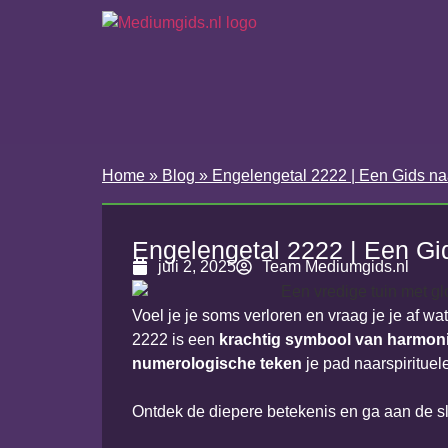
Home
»
Blog
»
Engelengetal 2222 | Een Gids naa
Engelengetal 2222 | Een Gid
juli 2, 2025
Team Mediumgids.nl
Voel je je soms verloren en vraag je je af wa
2222 is een
krachtig symbool van harmon
numerologische teken
je pad naarspirituele
Ontdek de diepere betekenis en ga aan de sl