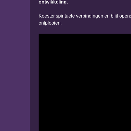
ontwikkeling
.
Koester spirituele verbindingen en blijf ope
ontplooien.