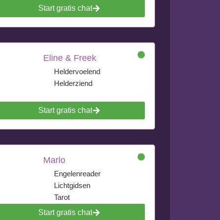
Start gratis chat
Eline & Freek
Heldervoelend
Helderziend
Start gratis chat
Marlo
Engelenreader
Lichtgidsen
Tarot
Start gratis chat