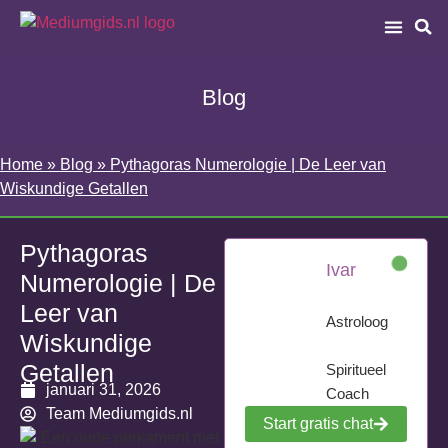
Blog
Home
»
Blog
»
Pythagoras Numerologie | De Leer van
Wiskundige Getallen
Pythagoras
Ivar
Numerologie | De
Leer van
Astroloog
Wiskundige
Getallen
Spiritueel
januari 31, 2026
Coach
Team Mediumgids.nl
Start gratis chat