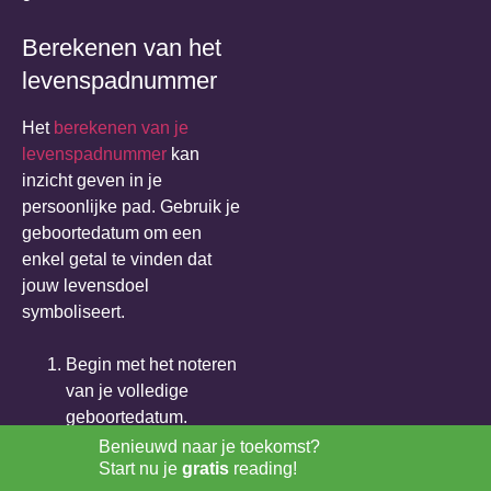
Berekenen van het
levenspadnummer
Het
berekenen van je
levenspadnummer
kan
inzicht geven in je
persoonlijke pad. Gebruik je
geboortedatum om een
enkel getal te vinden dat
jouw levensdoel
symboliseert.
Begin met het noteren
van je volledige
geboortedatum.
Bijvoorbeeld: 18
Benieuwd naar je toekomst?
Start nu je
gratis
reading!
augustus 1989.