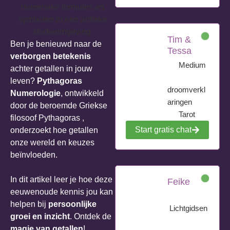
Tim &
Ben je benieuwd naar de
Tessa
verborgen betekenis
Medium
achter getallen in jouw
leven?
Pythagoras
droomverkl
Numerologie
, ontwikkeld
aringen
door de beroemde Griekse
Tarot
filosoof Pythagoras ,
Start gratis chat
onderzoekt hoe getallen
onze wereld en keuzes
beïnvloeden.
In dit artikel leer je hoe deze
Feike
eeuwenoude kennis jou kan
helpen bij
persoonlijke
Lichtgidsen
groei en inzicht
. Ontdek de
magie van getallen
!