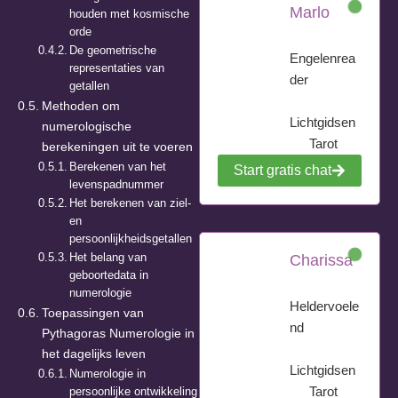
Marlo
houden met kosmische
orde
De geometrische
Engelenrea
representaties van
der
getallen
Methoden om
Lichtgidsen
numerologische
Tarot
berekeningen uit te voeren
Berekenen van het
Start gratis chat
levenspadnummer
Het berekenen van ziel-
en
persoonlijkheidsgetallen
Het belang van
Charissa
geboortedata in
numerologie
Heldervoele
Toepassingen van
nd
Pythagoras Numerologie in
het dagelijks leven
Lichtgidsen
Numerologie in
Tarot
persoonlijke ontwikkeling