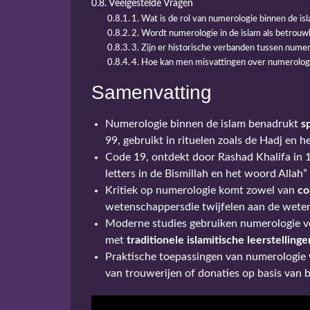
Veelgestelde Vragen
1. Wat is de rol van numerologie binnen de is
2. Wordt numerologie in de islam als betrou
3. Zijn er historische verbanden tussen numero
4. Hoe kan men misvattingen over numerologi
Samenvatting
Numerologie binnen de islam benadrukt
s
99, gebruikt in rituelen zoals de Hadj en
Code 19, ontdekt door Rashad Khalifa in 
letters in de Bismillah en het woord Allah
Kritiek op numerologie komt zowel van
co
wetenschappersdie twijfelen aan de wetens
Moderne studies gebruiken numerologie vo
met
traditionele islamitische leerstellinge
Praktische toepassingen van numerologie w
van trouwerijen of donaties op basis van b