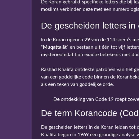
De Koran gebruikt specifieke letters die bij
moslims verbinden deze met een numerologisc
De gescheiden letters in
In de Koran openen 29 van de 114 soera’s m
“
Muqattaʿāt
” en bestaan uit één tot vijf lett
mysterieomdat hun exacte betekenis niet duide
Rashad Khalifa ontdekte patronen van het geta
van een goddelijke code binnen de Koranbek
als een teken van goddelijke orde.
De ontdekking van Code 19 roept zowel
De term Korancode (Cod
De gescheiden letters in de Koran leiden tot
Khalifa begon in 1969 een grondige analyse v