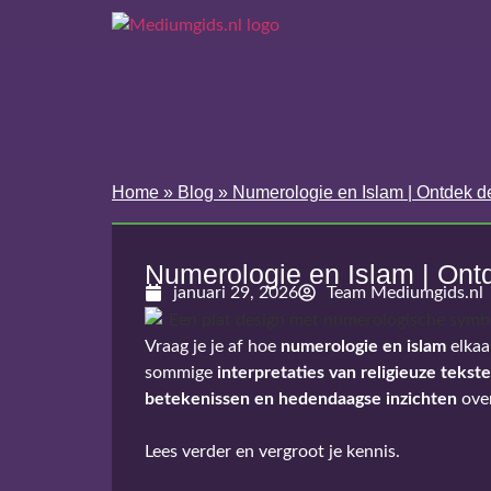
Home
»
Blog
»
Numerologie en Islam | Ontdek d
Numerologie en Islam | Ont
januari 29, 2026
Team Mediumgids.nl
Vraag je je af hoe
numerologie en islam
elkaa
sommige
interpretaties van religieuze tekst
betekenissen en hedendaagse inzichten
over
Lees verder en vergroot je kennis.