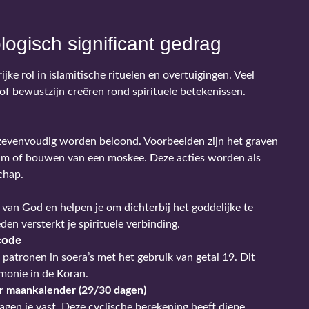
ogisch significant gedrag
ke rol in islamitische rituelen en overtuigingen. Veel
 of bewustzijn creëren rond spirituele betekenissen.
 zevenvoudig worden beloond. Voorbeelden zijn het graven
lm of bouwen van een moskee. Deze acties worden als
chap.
an God en helpen je om dichterbij het goddelijke te
en versterkt je spirituele verbinding.
code
atronen in soera’s met het gebruik van getal 19. Dit
monie in de Koran.
r maankalender (29/30 dagen)
gen je vast. Deze cyclische berekening heeft diepe