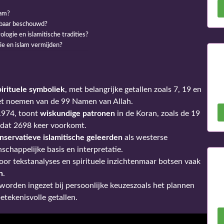
lam?
wbaar beschouwd?
logie en islamitische tradities?
e en islam vermijden?
pirituele symboliek
, met belangrijke getallen zoals 7, 19 en
 het noemen van de 99 Namen van Allah.
1974, toont
wiskundige patronen
in de Koran, zoals de 19
” dat 2698 keer voorkomt.
nservatieve islamitische geleerden
als westerse
chappelijke basis en interpretatie.
or tekstanalyses en spirituele inzichtenmaar botsen vaak
n
.
orden ingezet bij persoonlijke keuzeszoals het plannen
etekenisvolle getallen.