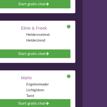
Start gratis chat
Eline & Freek
Heldervoelend
Helderziend
Start gratis chat
Marlo
Engelenreader
Lichtgidsen
Tarot
Start gratis chat