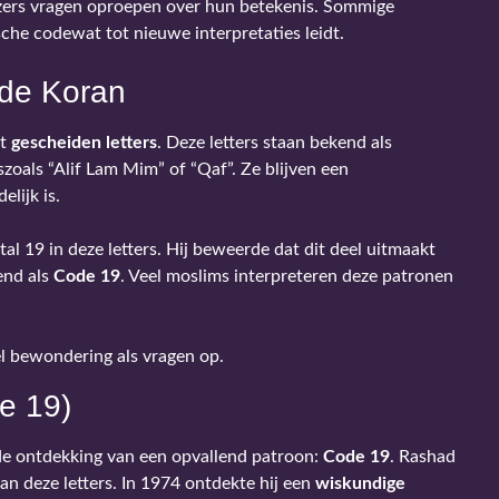
 lezers vragen oproepen over hun betekenis. Sommige
he codewat tot nieuwe interpretaties leidt.
 de Koran
et
gescheiden letters
. Deze letters staan bekend als
erszoals “Alif Lam Mim” of “Qaf”. Ze blijven een
lijk is.
l 19 in deze letters. Hij beweerde dat dit deel uitmaakt
end als
Code 19
. Veel moslims interpreteren deze patronen
 bewondering als vragen op.
e 19)
 de ontdekking van een opvallend patroon:
Code 19
. Rashad
an deze letters. In 1974 ontdekte hij een
wiskundige