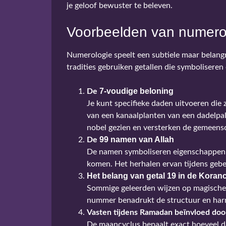
je geloof bewuster te beleven.
Voorbeelden van numerol
Numerologie speelt een subtiele maar belangrij
tradities gebruiken getallen die symboliseren
7-voudige beloning
De
Je kunt specifieke daden uitvoeren die
van een kanaalplanten van een dadelpa
nobel gezien en versterken de gemeens
99 namen van Allah
De
De namen symboliseren eigenschappen v
komen. Het herhalen ervan tijdens gebed
Het belang van getal 19 in de Koran
Sommige geleerden wijzen op magische p
nummer benadrukt de structuur en har
Vasten tijdens Ramadan beïnvloed doo
De maancyclus bepaalt exact hoeveel da