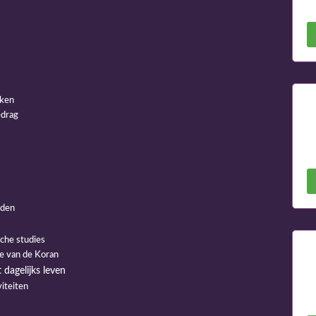
jken
edrag
rden
che studies
ie van de Koran
dagelijks leven
iteiten