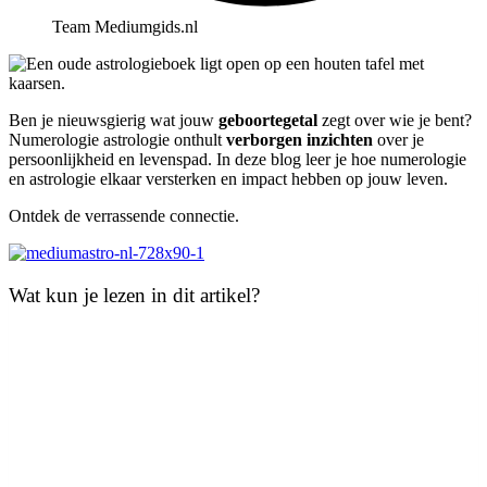
Team Mediumgids.nl
Ben je nieuwsgierig wat jouw
geboortegetal
zegt over wie je bent?
Numerologie astrologie onthult
verborgen inzichten
over je
persoonlijkheid en levenspad. In deze blog leer je hoe numerologie
en astrologie elkaar versterken en impact hebben op jouw leven.
Ontdek de verrassende connectie.
Wat kun je lezen in dit artikel?
Samenvatting
Wat is numerologie en hoe verbindt het met astrologie?
De basis van numerologie
De koppeling tussen numerologische getallen en astrologische
tekens
Hoe bereken je jouw geboortegetal?
Stappen voor het berekenen van je persoonlijke numerologienummer