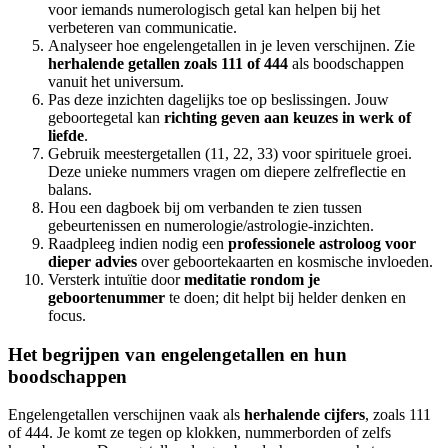
voor iemands numerologisch getal kan helpen bij het
verbeteren van communicatie.
Analyseer hoe engelengetallen in je leven verschijnen. Zie
herhalende getallen zoals 111 of 444
als boodschappen
vanuit het universum.
Pas deze inzichten dagelijks toe op beslissingen. Jouw
geboortegetal kan
richting geven aan keuzes in werk of
liefde
.
Gebruik meestergetallen (11, 22, 33) voor spirituele groei.
Deze unieke nummers vragen om diepere zelfreflectie en
balans.
Hou een dagboek bij om verbanden te zien tussen
gebeurtenissen en numerologie/astrologie-inzichten.
Raadpleeg indien nodig een
professionele astroloog voor
dieper advies
over geboortekaarten en kosmische invloeden.
Versterk intuïtie door
meditatie rondom je
geboortenummer
te doen; dit helpt bij helder denken en
focus.
Het begrijpen van engelengetallen en hun
boodschappen
Engelengetallen verschijnen vaak als
herhalende cijfers
, zoals 111
of 444. Je komt ze tegen op klokken, nummerborden of zelfs