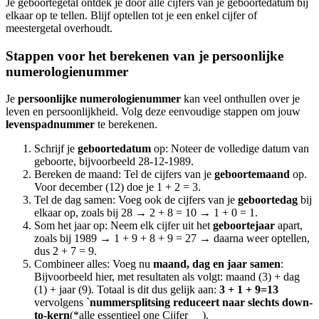
Je geboortegetal ontdek je door alle cijfers van je geboortedatum bij
elkaar op te tellen. Blijf optellen tot je een enkel cijfer of
meestergetal overhoudt.
Stappen voor het berekenen van je persoonlijke
numerologienummer
Je
persoonlijke numerologienummer
kan veel onthullen over je
leven en persoonlijkheid. Volg deze eenvoudige stappen om jouw
levenspadnummer
te berekenen.
Schrijf je
geboortedatum
op: Noteer de volledige datum van
geboorte, bijvoorbeeld 28-12-1989.
Bereken de maand: Tel de cijfers van je
geboortemaand
op.
Voor december (12) doe je 1 + 2 = 3.
Tel de dag samen: Voeg ook de cijfers van je
geboortedag
bij
elkaar op, zoals bij 28 → 2 + 8 = 10 → 1 + 0 = 1.
Som het jaar op: Neem elk cijfer uit het
geboortejaar
apart,
zoals bij 1989 → 1 + 9 + 8 + 9 = 27 → daarna weer optellen,
dus 2 + 7 = 9.
Combineer alles: Voeg nu
maand, dag en jaar samen
:
Bijvoorbeeld hier, met resultaten als volgt: maand (3) + dag
(1) + jaar (9). Totaal is dit dus gelijk aan:
3 + 1 + 9=13
vervolgens `
nummersplitsing
reduceert naar slechts down-
to-kern
(*alle essentieel one Cijfer__ ).