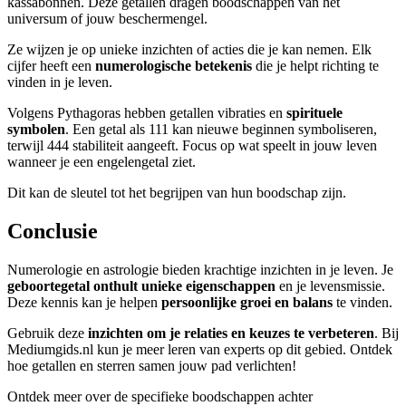
kassabonnen. Deze getallen dragen boodschappen van het
universum of jouw beschermengel.
Ze wijzen je op unieke inzichten of acties die je kan nemen. Elk
cijfer heeft een
numerologische betekenis
die je helpt richting te
vinden in je leven.
Volgens Pythagoras hebben getallen vibraties en
spirituele
symbolen
. Een getal als 111 kan nieuwe beginnen symboliseren,
terwijl 444 stabiliteit aangeeft. Focus op wat speelt in jouw leven
wanneer je een engelengetal ziet.
Dit kan de sleutel tot het begrijpen van hun boodschap zijn.
Conclusie
Numerologie en astrologie bieden krachtige inzichten in je leven. Je
geboortegetal onthult unieke eigenschappen
en je levensmissie.
Deze kennis kan je helpen
persoonlijke groei en balans
te vinden.
Gebruik deze
inzichten om je relaties en keuzes te verbeteren
. Bij
Mediumgids.nl kun je meer leren van experts op dit gebied. Ontdek
hoe getallen en sterren samen jouw pad verlichten!
Ontdek meer over de specifieke boodschappen achter