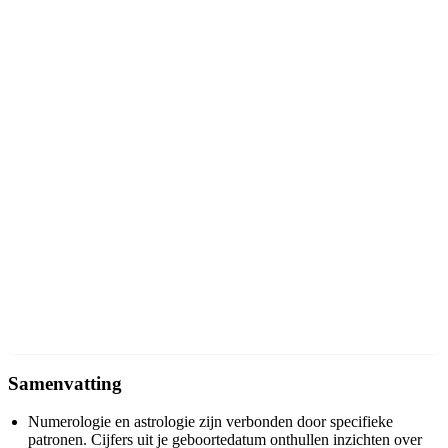
Betekenis van specifieke geboortegetallen in numerologie
Meestergetallen en hun unieke invloeden
Analyse van getallen 1 tot 9, 11, 22 en 33
De impact van je geboortegetal op persoonlijke eigenschappen en
relaties
Invloed op persoonlijkheid
Invloed op interpersoonlijke relaties
Toepassing van numerologie en astrologie in het dagelijks leven
Praktische tips voor het gebruiken van deze inzichten
Het begrijpen van engelengetallen en hun boodschappen
Conclusie
Veelgestelde Vragen
1. Wat is de numerologische betekenis van een geboortegetal?
2. Hoe kun je een geboortegetal berekenen?
3. Welke rol speelt astrologie bij numerologie?
4. Waarom is aftrekken soms nodig in numerologie?
Samenvatting
Numerologie en astrologie zijn verbonden door specifieke
patronen. Cijfers uit je geboortedatum onthullen inzichten over