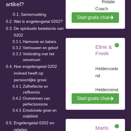
Relatie
artikel?
Coach
Samenvatting
Start gratis chat
Wat is engelengetal 0202?
De spirituele betekenis van
0202
Harmonie en balans
Eline &
Vertrouwen en geloof
Freek
Verbinding met het
universum
Hoe engelengetal 0202
Heldervoele
invloed heeft op
nd
persoonlijke groei
Zelfreflectie en
Helderziend
zelfkennis
Start gratis chat
Overwinnen van
perfectionisme
Emotionele groei en
stabiliteit
Engelengetal 0202 en
Marlo
relaties