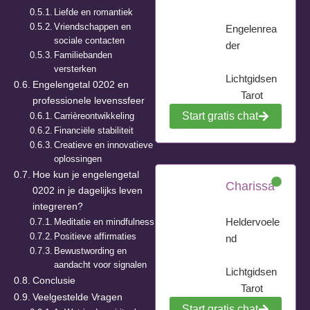
Liefde en romantiek
Vriendschappen en
Engelenrea
sociale contacten
der
Familiebanden
versterken
Lichtgidsen
Engelengetal 0202 en
Tarot
professionele levenssfeer
Start gratis chat
Carrièreontwikkeling
Financiële stabiliteit
Creatieve en innovatieve
oplossingen
Hoe kun je engelengetal
Charissa
0202 in je dagelijks leven
integreren?
Heldervoele
Meditatie en mindfulness
Positieve affirmaties
nd
Bewustwording en
aandacht voor signalen
Lichtgidsen
Conclusie
Tarot
Veelgestelde Vragen
Start gratis chat