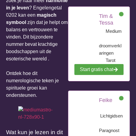
zoek je naar meer
harmonie
in je leven
? Engelengetal
0202 kan een
magisch
Tim &
symbool
zijn dat je helpt om
Tessa
balans en vertrouwen te
Medium
vinden. Dit bijzondere
nummer bevat krachtige
droomverkl
boodschappen uit de
aringen
esoterische wereld .
Tarot
Start gratis chat
Ontdek hoe dit
numerologische teken je
spirituele groei kan
ondersteunen.
Feike
Lichtgidsen
Paragnost
Wat kun je lezen in dit