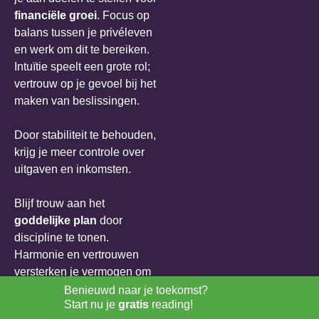
financiële groei
. Focus op
balans tussen je privéleven
en werk om dit te bereiken.
Intuïtie speelt een grote rol;
vertrouw op je gevoel bij het
maken van beslissingen.
Door stabiliteit te behouden,
krijg je meer controle over
uitgaven en inkomsten.
Blijf trouw aan het
goddelijke plan
door
discipline te tonen.
Harmonie en vertrouwen
versterken je vermogen om
financiële obstakels te
Benieuwd naar je toekomst?
Start nu je
gratis
reading!
overwinnen. Kleine stappen,