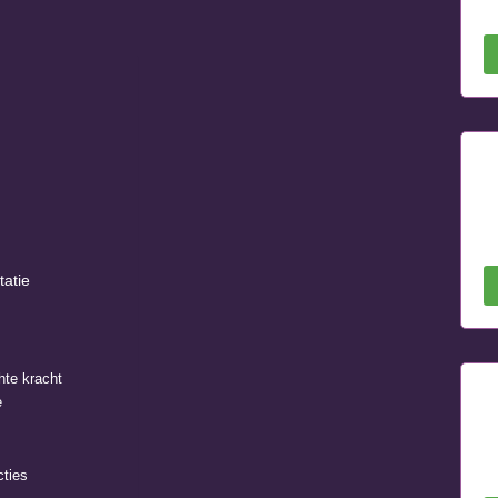
tatie
hte kracht
e
cties