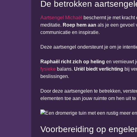
De betrokken aartsengel
Aartsengel Michaël
beschermt je met kracht 
meditatie.
Roep hem aan
als je een gevoel 
communicatie en inspiratie.
Deze aartsengel ondersteunt je om je intentie
Raphaël richt zich op heling
en vernieuwt j
fysieke
balans.
Uriël biedt verlichting
bij ve
beslissingen.
Door deze aartsengelen te betrekken, verste
elementen toe aan jouw ruimte om hen uit te
Voorbereiding op engele