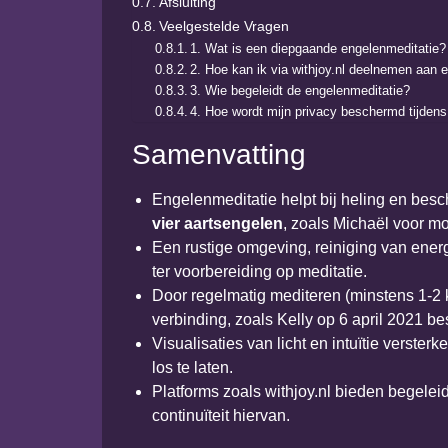
Afsluiting
Veelgestelde Vragen
1. Wat is een diepgaande engelenmeditatie?
2. Hoe kan ik via withjoy.nl deelnemen aan 
3. Wie begeleidt de engelenmeditatie?
4. Hoe wordt mijn privacy beschermd tijden
Samenvatting
Engelenmeditatie helpt bij heling en bes
vier aartsengelen
, zoals Michaël voor m
Een rustige omgeving, reiniging van energie
ter voorbereiding op meditatie.
Door regelmatig mediteren (minstens 1-2 k
verbinding, zoals Kelly op 6 april 2021 be
Visualisaties van licht en intuïtie verste
los te laten.
Platforms zoals withjoy.nl bieden begelei
continuïteit hiervan.