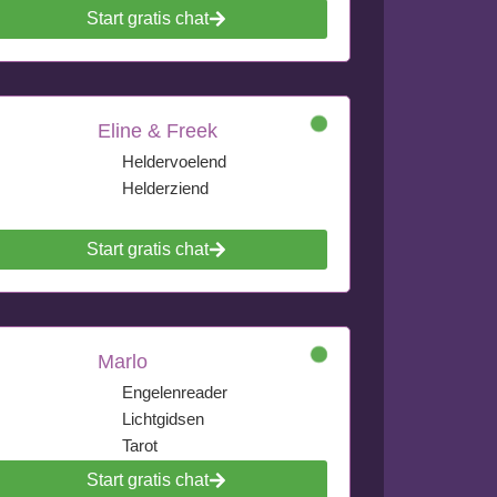
Start gratis chat
Eline & Freek
Heldervoelend
Helderziend
Start gratis chat
Marlo
Engelenreader
Lichtgidsen
Tarot
Start gratis chat