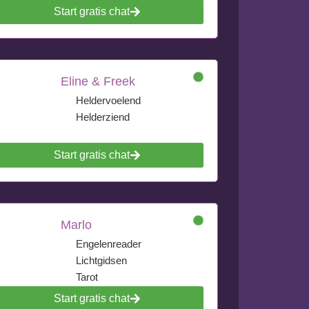
Start gratis chat
Eline & Freek
Heldervoelend
Helderziend
Start gratis chat
Marlo
Engelenreader
Lichtgidsen
Tarot
Start gratis chat