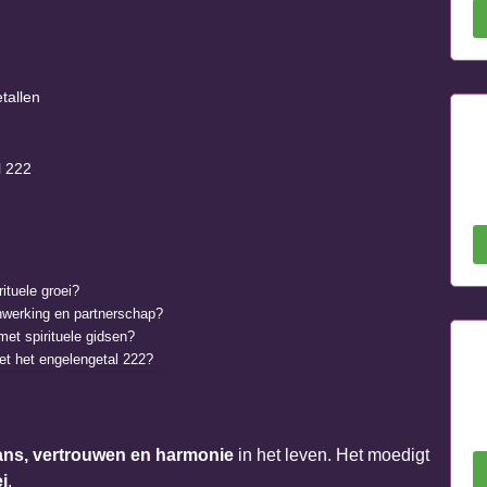
tallen
l 222
ituele groei?
enwerking en partnerschap?
met spirituele gidsen?
et het engelengetal 222?
ans, vertrouwen en harmonie
in het leven. Het moedigt
i
.