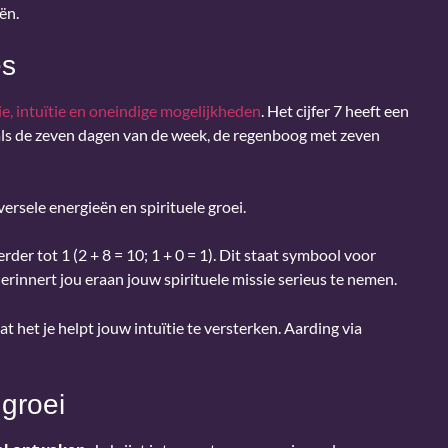
ën.
es
tie, intuïtie en oneindige mogelijkheden
. Het cijfer 7 heeft een
als de zeven dagen van de week, de regenboog met zeven
rsele energieën en spirituele groei.
erder tot 1 (2 + 8 = 10; 1 + 0 = 1). Dit staat symbool voor
 herinnert jou eraan jouw spirituele missie serieus te nemen.
at het je helpt jouw intuïtie te versterken. Aarding via
 groei