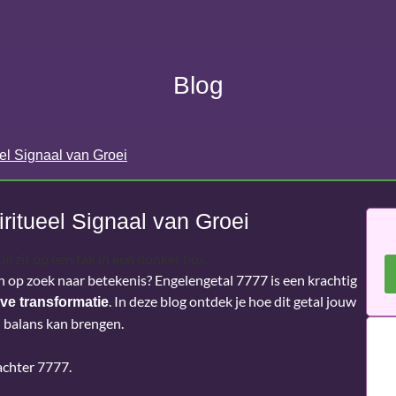
Blog
el Signaal van Groei
ritueel Signaal van Groei
 en op zoek naar betekenis? Engelengetal 7777 is een krachtig
. In deze blog ontdek je hoe dit getal jouw
eve transformatie
n balans kan brengen.
achter 7777.