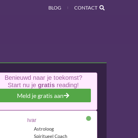
BLOG
CONTACT
Benieuwd naar je toekomst?
Start nu je
gratis
reading!
Meld je gratis aan
Ivar
Astroloog
Spiritueel Coach