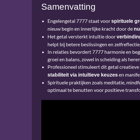
Samenvatting
Engelengetal 7777 staat voor
spirituele g
nieuw begin en innerlijke kracht door de
nu
Het getal versterkt intuïtie door
verbindin
helpt bij betere beslissingen en zelfreflectie
In relaties bevordert 7777 harmonie en beg
groei en balans, zowel in scheiding als heren
Professioneel stimuleert dit getal creatiev
en manifes
stabiliteit via intuïtieve keuzes
Spirituele praktijken zoals meditatie, mind
optimaal te benutten voor positieve transf