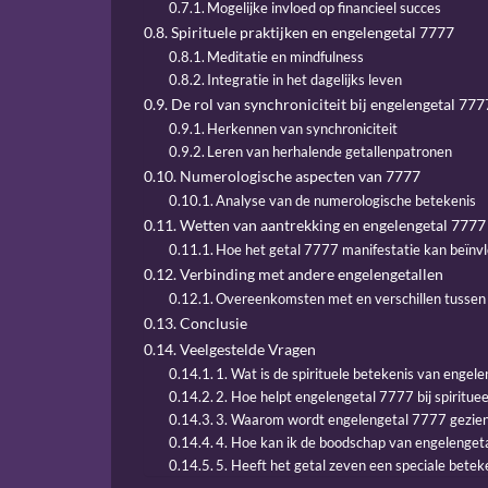
Mogelijke invloed op financieel succes
Spirituele praktijken en engelengetal 7777
Meditatie en mindfulness
Integratie in het dagelijks leven
De rol van synchroniciteit bij engelengetal 777
Herkennen van synchroniciteit
Leren van herhalende getallenpatronen
Numerologische aspecten van 7777
Analyse van de numerologische betekenis
Wetten van aantrekking en engelengetal 7777
Hoe het getal 7777 manifestatie kan beïnv
Verbinding met andere engelengetallen
Overeenkomsten met en verschillen tussen 
Conclusie
Veelgestelde Vragen
1. Wat is de spirituele betekenis van engel
2. Hoe helpt engelengetal 7777 bij spiritue
3. Waarom wordt engelengetal 7777 gezien a
4. Hoe kan ik de boodschap van engelengeta
5. Heeft het getal zeven een speciale betek