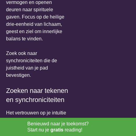
vermogen en openen
deuren naar spirituele
gaven. Focus op de heilige
drie-eenheid van lichaam,
geest en ziel om innerlijke
balans te vinden.
Zoek ook naar
synchroniciteiten die de
juistheid van je pad
bevestigen.
Zoeken naar tekenen
en synchroniciteiten
Het vertrouwen op je intuïtie
leidt vaak tot het herkennen
Benieuwd naar je toekomst?
van tekenen en
Start nu je
gratis
reading!
synchroniciteiten.