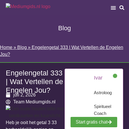
Blog
Home
»
Blog
»
Engelengetal 333 | Wat Vertellen de Engelen
Jou?
Engelengetal 333
Ivar
| Wat Vertellen de
Engelen Jou?
Astroloog
juli 2, 2026
Team Mediumgids.nl
Spiritueel
Coach
Start gratis chat
Heb je ooit het getal 3 33