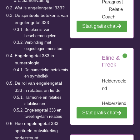
Samenvatting
Paragnost
Wat is engelengetal 333?
Relatie
De spirituele betekenis van
Coach
engelengetal 333
Start gratis chat
Betekenis van
beschermengelen
Verbinding met
opgestegen meesters
Engelengetal 333 in
Eline &
numerologie
Freek
De numerieke betekenis
en symboliek
Heldervoele
De rol van engelengetal
nd
333 in relaties en liefde
Harmonie en relaties
Helderziend
stabiliseren
Engelengetal 333 en
Start gratis chat
tweelingvlam relaties
Hoe engelengetal 333
spirituele ontwikkeling
ondersteunt