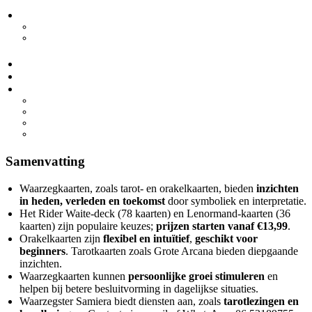
Het Gebruik van Waarzegkaarten in het Dagelijks Leven
Persoonlijke groei
Besluitvorming
Meer Informatie over Waarzegster in Nederland
Conclusie
Veelgestelde Vragen
1. Wat zijn waarzegster kaarten?
2. Hoe werken waarzegster kaarten?
3. Kan iedereen waarzegster kaarten gebruiken?
4. Zijn waarzegster kaarten betrouwbaar?
Samenvatting
Waarzegkaarten, zoals tarot- en orakelkaarten, bieden
inzichten
in heden, verleden en toekomst
door symboliek en interpretatie.
Het Rider Waite-deck (78 kaarten) en Lenormand-kaarten (36
kaarten) zijn populaire keuzes;
prijzen starten vanaf €13,99
.
Orakelkaarten zijn
flexibel en intuïtief
,
geschikt voor
beginners
. Tarotkaarten zoals Grote Arcana bieden diepgaande
inzichten.
Waarzegkaarten kunnen
persoonlijke groei stimuleren
en
helpen bij betere besluitvorming in dagelijkse situaties.
Waarzegster Samiera biedt diensten aan, zoals
tarotlezingen en