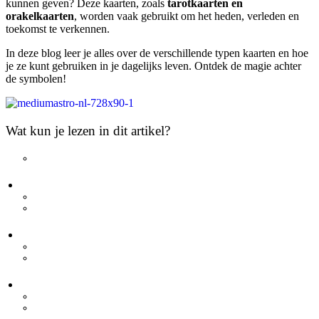
kunnen geven? Deze kaarten, zoals
tarotkaarten en
orakelkaarten
, worden vaak gebruikt om het heden, verleden en
toekomst te verkennen.
In deze blog leer je alles over de verschillende typen kaarten en hoe
je ze kunt gebruiken in je dagelijks leven. Ontdek de magie achter
de symbolen!
Wat kun je lezen in dit artikel?
Samenvatting
Verschillende Typen Waarzegkaarten
Tarotkaarten
Orakelkaarten
Hoe Werken Waarzegkaarten?
Grote Arcana en Kleine Arcana
Betekenis van de Symbolen
Populaire Waarzegkaarten Sets
Rider Waite Tarot
Lenormand Waarzegkaarten