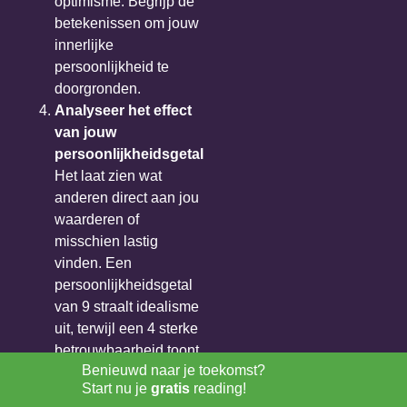
optimisme. Begrijp de
betekenissen om jouw
innerlijke
persoonlijkheid te
doorgronden.
Analyseer het effect
van jouw
persoonlijkheidsgetal
Het laat zien wat
anderen direct aan jou
waarderen of
misschien lastig
vinden. Een
persoonlijkheidsgetal
van 9 straalt idealisme
uit, terwijl een 4 sterke
betrouwbaarheid toont.
Benieuwd naar je toekomst?
Combineer beide
Start nu je
gratis
reading!
cijfers voor meer