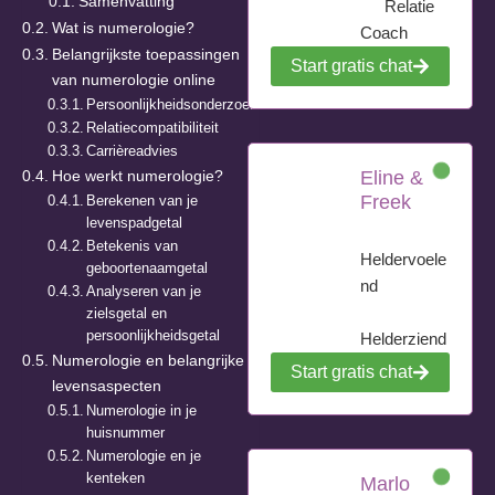
Samenvatting
Relatie
Wat is numerologie?
Coach
Belangrijkste toepassingen
Start gratis chat
van numerologie online
Persoonlijkheidsonderzoek
Relatiecompatibiliteit
Carrièreadvies
Hoe werkt numerologie?
Eline &
Freek
Berekenen van je
levenspadgetal
Betekenis van
Heldervoele
geboortenaamgetal
nd
Analyseren van je
zielsgetal en
persoonlijkheidsgetal
Helderziend
Numerologie en belangrijke
Start gratis chat
levensaspecten
Numerologie in je
huisnummer
Numerologie en je
kenteken
Marlo