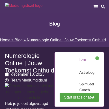
Blog
Home
»
Blog
»
Numerologie Online | Jouw Toekomst Onthuld
Numerologie
Ivar
Online | Jouw
Toekomst Onthuld
Astroloog
december 10, 2025
Team Mediumgids.nl
Spiritueel
Coach
Start gratis chat
Heb je je ooit afgevraagd