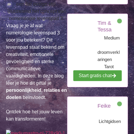
Tim &
Vraag je je af wat
Tessa
numerologie levenspad 3
Medium
voor jou betekent? Dit
levenspad staat bekend om
droomverkl
creativiteit, emotionele
aringen
gevoeligheid en sterke
Tarot
communicatieve
Start gratis chat
vaardigheden. In deze blog
leer je hoe dit getal je
persoonlijkheid, relaties en
doelen
beïnvloedt.
Feike
Ontdek hoe het jouw leven
kan transformeren!
Lichtgidsen