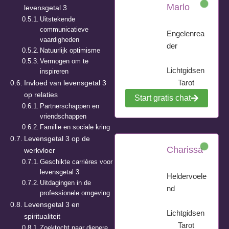
Marlo
levensgetal 3
Uitstekende
communicatieve
Engelenrea
vaardigheden
der
Natuurlijk optimisme
Vermogen om te
Lichtgidsen
inspireren
Tarot
Invloed van levensgetal 3
op relaties
Start gratis chat
Partnerschappen en
vriendschappen
Familie en sociale kring
Levensgetal 3 op de
Charissa
werkvloer
Geschikte carrières voor
levensgetal 3
Heldervoele
Uitdagingen in de
nd
professionele omgeving
Levensgetal 3 en
Lichtgidsen
spiritualiteit
Tarot
Zoektocht naar diepere