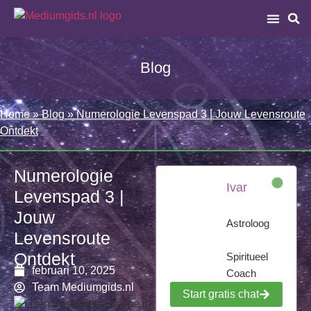
Blog
Home
»
Blog
»
Numerologie Levenspad 3 | Jouw Levensroute
Ontdekt
Numerologie
Ivar
Levenspad 3 |
Jouw
Astroloog
Levensroute
Ontdekt
Spiritueel
februari 10, 2025
Coach
Team Mediumgids.nl
Start gratis chat