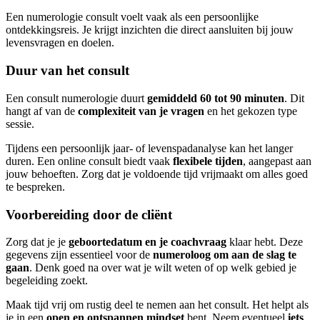
Een numerologie consult voelt vaak als een persoonlijke
ontdekkingsreis. Je krijgt inzichten die direct aansluiten bij jouw
levensvragen en doelen.
Duur van het consult
Een consult numerologie duurt
gemiddeld 60 tot 90 minuten
. Dit
hangt af van de
complexiteit van je vragen
en het gekozen type
sessie.
Tijdens een persoonlijk jaar- of levenspadanalyse kan het langer
duren. Een online consult biedt vaak
flexibele tijden
, aangepast aan
jouw behoeften. Zorg dat je voldoende tijd vrijmaakt om alles goed
te bespreken.
Voorbereiding door de cliënt
Zorg dat je je
geboortedatum en je coachvraag
klaar hebt. Deze
gegevens zijn essentieel voor de
numeroloog om aan de slag te
gaan
. Denk goed na over wat je wilt weten of op welk gebied je
begeleiding zoekt.
Maak tijd vrij om rustig deel te nemen aan het consult. Het helpt als
je in een
open en ontspannen mindset
bent. Neem eventueel
iets