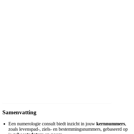
Duur van het consult
Voorbereiding door de cliënt
Interactieve sessie
Mogelijke Uitkomsten van een Numerologie Consult
Inzicht in persoonlijke talenten en uitdagingen
Adviezen voor persoonlijke ontwikkeling
Voorspellingen en toekomstige trends
Voorbeelden van Succesvolle Consulten
Verhalen van cliënten en hun ervaringen
Betekenis van Specifieke Nummers in Numerologie
Conclusie
Veelgestelde Vragen
1. Wat is een numerologie consult?
2. Hoe werkt een numerologie consult?
3. Wat kun je verwachten van een numerologie consult?
4. Voor wie is een numerologie consult geschikt?
Samenvatting
Een numerologie consult biedt inzicht in jouw
kernnummers
,
zoals levenspad-, ziels- en bestemmingsnummers, gebaseerd op