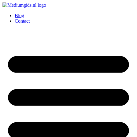
Ga
naar
Blog
de
Contact
inhoud