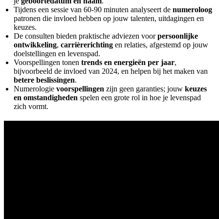
je
geboortedatum en naam
.
Tijdens een sessie van 60-90 minuten analyseert de
numeroloog
patronen die invloed hebben op jouw talenten, uitdagingen en
keuzes.
De consulten bieden praktische adviezen voor
persoonlijke
ontwikkeling
,
carrièrerichting
en relaties, afgestemd op jouw
doelstellingen en levenspad.
Voorspellingen tonen
trends en energieën per jaar
,
bijvoorbeeld de invloed van 2024, en helpen bij het maken van
betere beslissingen
.
Numerologie
voorspellingen
zijn geen garanties; jouw
keuzes
en omstandigheden
spelen een grote rol in hoe je levenspad
zich vormt.