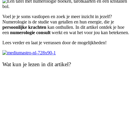
Voel je je soms vastlopen en zoek je meer inzicht in jezelf?
Numerologie is de studie van getallen en hun energie, die je
persoonlijke krachten
kan onthullen. In dit artikel ontdek je hoe
een
numerologie consult
werkt en wat het voor jou kan betekenen.
Lees verder en laat je verrassen door de mogelijkheden!
Wat kun je lezen in dit artikel?
Samenvatting
Wat is een Numerologie Consult?
Kerncomponenten van een Numerologie Consult
Uitleg van kernnummers
Analyse van levenspad en bestemming
De Rol van de Numeroloog
Luisteren en interpreteren
Persoonlijke inzichten en adviezen geven
Wat te Verwachten Tijdens een Consult