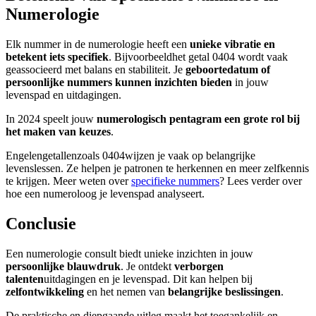
Numerologie
Elk nummer in de numerologie heeft een
unieke vibratie en
betekent iets specifiek
. Bijvoorbeeldhet getal 0404 wordt vaak
geassocieerd met balans en stabiliteit. Je
geboortedatum of
persoonlijke nummers kunnen inzichten bieden
in jouw
levenspad en uitdagingen.
In 2024 speelt jouw
numerologisch pentagram een grote rol bij
het maken van keuzes
.
Engelengetallenzoals 0404wijzen je vaak op belangrijke
levenslessen. Ze helpen je patronen te herkennen en meer zelfkennis
te krijgen. Meer weten over
specifieke nummers
? Lees verder over
hoe een numeroloog je levenspad analyseert.
Conclusie
Een numerologie consult biedt unieke inzichten in jouw
persoonlijke blauwdruk
. Je ontdekt
verborgen
talenten
uitdagingen en je levenspad. Dit kan helpen bij
zelfontwikkeling
en het nemen van
belangrijke beslissingen
.
De praktische en diepgaande uitleg maakt het toegankelijk en