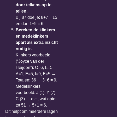
door telkens op te
tellen.
Bij 87 doe je: 8+7 = 15
en dan 1+5 = 6.
Bereken de
klinkers
en medeklinkers
apart als extra inzicht
nodig is.
Klinkers voorbeeld
(“Joyce van der
Heijden”): O=6, E=5,
A=1, E=5, I=9, E=5 →
Totalen: 36 → 3+6 = 9.
Medeklinkers
voorbeeld: J (1), Y (7),
C (3) … etc., wat optelt
tot 51 → 5+1 = 6.
Dit helpt om meerdere lagen