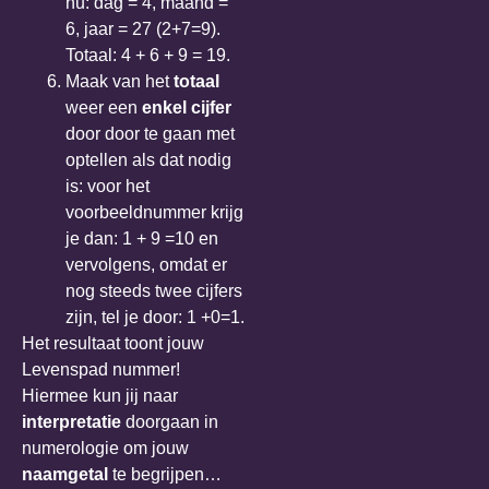
nu: dag = 4, maand =
6, jaar = 27 (2+7=9).
Totaal: 4 + 6 + 9 = 19.
Maak van het
totaal
weer een
enkel cijfer
door door te gaan met
optellen als dat nodig
is: voor het
voorbeeldnummer krijg
je dan: 1 + 9 =10 en
vervolgens, omdat er
nog steeds twee cijfers
zijn, tel je door: 1 +0=1.
Het resultaat toont jouw
Levenspad nummer!
Hiermee kun jij naar
interpretatie
doorgaan in
numerologie om jouw
naamgetal
te begrijpen…