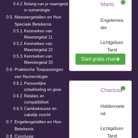
Marlo
Belang van je naamgetal
in numerologie
Meestergetallen en Hun
Engelenrea
Speciale Betekenis
der
Kenmerken van
Meestergetal 11
Lichtgidsen
Kenmerken van
Tarot
Meestergetal 22
Kenmerken van
Start gratis chat
Meestergetal 33
Praktische Toepassingen
van Numerologie
Persoonlijke
ontwikkeling en groei
Charissa
Relaties en
compatibiliteit
Heldervoele
Carrièrekeuzes en
nd
zakelijk inzicht
Engelengetallen en Hun
Lichtgidsen
Betekenis
Tarot
Conclusie