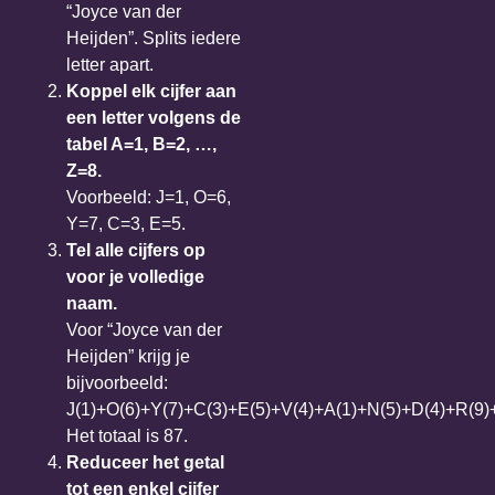
“Joyce van der
Heijden”. Splits iedere
letter apart.
Koppel elk cijfer aan
een letter volgens de
tabel A=1, B=2, …,
Z=8.
Voorbeeld: J=1, O=6,
Y=7, C=3, E=5.
Tel alle cijfers op
voor je volledige
naam.
Voor “Joyce van der
Heijden” krijg je
bijvoorbeeld:
J(1)+O(6)+Y(7)+C(3)+E(5)+V(4)+A(1)+N(5)+D(4)+R(9)+
Het totaal is 87.
Reduceer het getal
tot een enkel cijfer