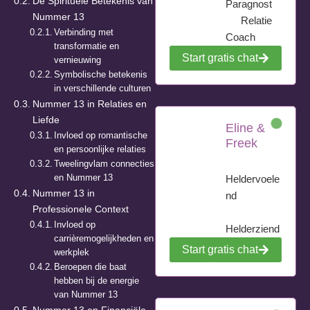
De Spirituele Betekenis van
Paragnost
Nummer 13
Relatie
Verbinding met
Coach
transformatie en
Start gratis chat
vernieuwing
Symbolische betekenis
in verschillende culturen
Nummer 13 in Relaties en
Liefde
Eline &
Invloed op romantische
Freek
en persoonlijke relaties
Tweelingvlam connecties
en Nummer 13
Heldervoele
Nummer 13 in
nd
Professionele Context
Invloed op
Helderziend
carrièremogelijkheden en
Start gratis chat
werkplek
Beroepen die baat
hebben bij de energie
van Nummer 13