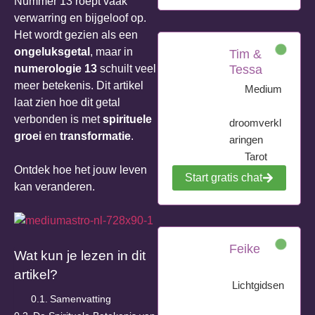
Nummer 13 roept vaak
verwarring en bijgeloof op.
Het wordt gezien als een
ongeluksgetal
, maar in
Tim &
numerologie 13
schuilt veel
Tessa
meer betekenis. Dit artikel
Medium
laat zien hoe dit getal
verbonden is met
spirituele
droomverkl
groei
en
transformatie
.
aringen
Tarot
Ontdek hoe het jouw leven
Start gratis chat
kan veranderen.
Feike
Wat kun je lezen in dit
artikel?
Lichtgidsen
Samenvatting