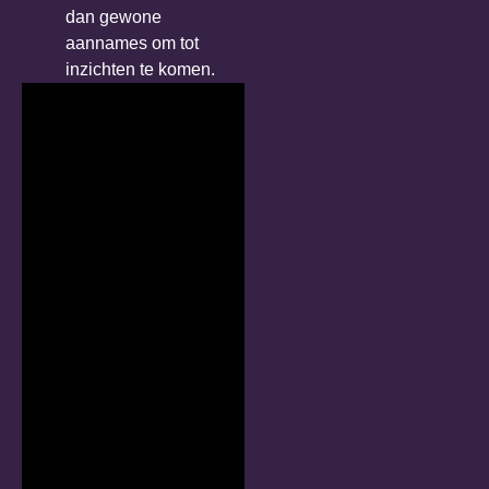
dan gewone
aannames om tot
inzichten te komen.