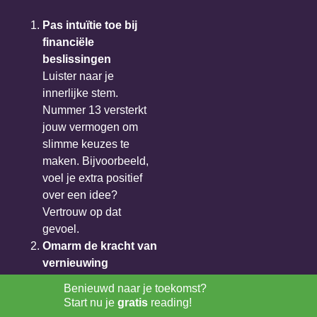
Pas intuïtie toe bij
financiële
beslissingen
Luister naar je
innerlijke stem.
Nummer 13 versterkt
jouw vermogen om
slimme keuzes te
maken. Bijvoorbeeld,
voel je extra positief
over een idee?
Vertrouw op dat
gevoel.
Omarm de kracht van
vernieuwing
Loslaten van oude
Benieuwd naar je toekomst?
strategieën opent de
Start nu je
gratis
reading!
deur voor nieuwe