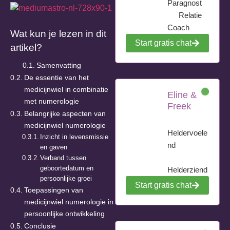
Paragnost
Relatie
Coach
Wat kun je lezen in dit
Start gratis chat
artikel?
Samenvatting
De essentie van het
medicijnwiel in combinatie
Eline &
met numerologie
Freek
Belangrijke aspecten van
medicijnwiel numerologie
Heldervoele
Inzicht in levensmissie
nd
en gaven
Verband tussen
geboortedatum en
Helderziend
persoonlijke groei
Start gratis chat
Toepassingen van
medicijnwiel numerologie in
persoonlijke ontwikkeling
Conclusie