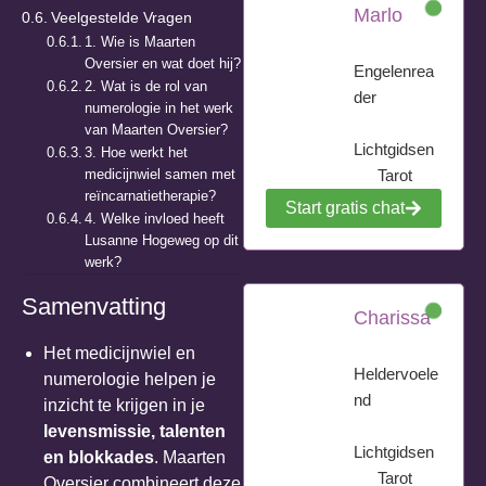
Marlo
Veelgestelde Vragen
1. Wie is Maarten
Oversier en wat doet hij?
Engelenrea
2. Wat is de rol van
der
numerologie in het werk
van Maarten Oversier?
Lichtgidsen
3. Hoe werkt het
medicijnwiel samen met
Tarot
reïncarnatietherapie?
Start gratis chat
4. Welke invloed heeft
Lusanne Hogeweg op dit
werk?
Samenvatting
Charissa
Het medicijnwiel en
Heldervoele
numerologie helpen je
nd
inzicht te krijgen in je
levensmissie, talenten
Lichtgidsen
en blokkades
. Maarten
Tarot
Oversier combineert deze