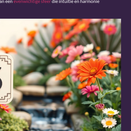
van een
evenwichtige sfeer
die intuïtie en harmonie