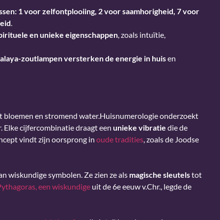
sen: 1 voor zelfontplooiing, 2 voor saamhorigheid, 7 voor
heid
.
spirituele en unieke eigenschappen
, zoals intuïtie,
imalaya-zoutlampen
versterken de energie in huis
en
Huisnumerologie onderzoekt
 Elke cijfercombinatie draagt een
unieke vibratie
die de
oncept vindt zijn oorsprong in
oude tradities
, zoals de Joodse
an wiskundige symbolen. Ze zien ze als
magische sleutels
tot
Pythagoras, een wiskundige
uit de 6e eeuw v.Chr., legde de