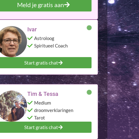
Meld je gratis aan
Ivar
Astroloog
Spiritueel Coach
Start gratis chat
Tim & Tessa
Medium
droomverklaringen
Tarot
Start gratis chat