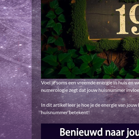
Voel je soms een vreemde energie in huis en 
numerologie zegt dat jouw huisnummer invloed
In dit artikel leer je hoe je de energie van 
huisnummer betekent!