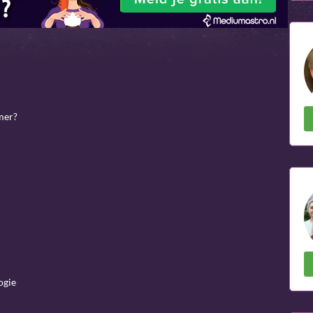
mer?
ogie