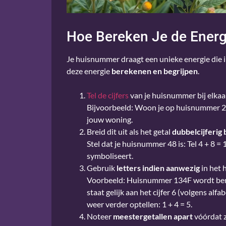
Hoe Bereken Je de Ener
Je huisnummer draagt een unieke energie die i
deze energie
berekenen en begrijpen
.
Tel de cijfers
van je huisnummer bij elkaa
Bijvoorbeeld: Woon je op huisnummer 27? 
jouw woning.
Breid dit uit als het getal
dubbelcijferig b
Stel dat je huisnummer 48 is: Tel 4 + 8 = 
symboliseert.
Gebruik
letters indien aanwezig
in het
Voorbeeld: Huisnummer 134F wordt bereken
staat gelijk aan het cijfer 6 (volgens alf
weer verder optellen: 1 + 4 = 5.
Noteer
meestergetallen apart
vóórdat z