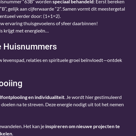
 huisnummer “63B” worden
speciaal behandeld
: Eerst bereken
us “B”, gelijk aan cijferwaarde “2”. Samen vormt dit meestergetal
entueel verder door: (1+1=2).
uw ervaring thuisgevoelens of sfeer daarbinnen!
s krijgt met energieën…
le Huisnummers
 levenspad, relaties en spirituele groei beïnvloedt—ontdek
ooiing
lfontplooiing en individualiteit
. Je wordt hier gestimuleerd
e doelen na te streven. Deze energie nodigt uit tot het nemen
 bewandelen. Het kan je
inspireren om nieuwe projecten te
kkelen
.