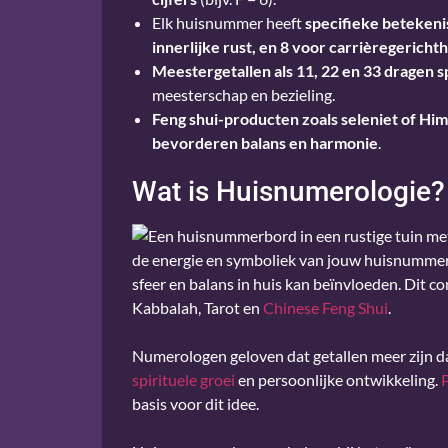
Elk huisnummer heeft
specifieke betekenis
innerlijke rust, en 8 voor carrièregericht
Meestergetallen als 11, 22 en 33 dragen 
meesterschap en bezieling.
Feng shui-producten zoals seleniet of H
bevorderen balans en harmonie
.
Wat is Huisnumerologie?
de energie en symboliek van jouw huisnummer.
sfeer en balans in huis kan beïnvloeden. Dit c
Kabbalah, Tarot en
Chinese Feng Shui
.
Numerologen geloven dat getallen meer zijn d
spirituele groei
en persoonlijke ontwikkeling.
basis voor dit idee.