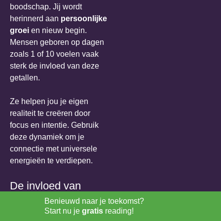
boodschap. Jij wordt
herinnerd aan
persoonlijke
groei
en nieuw begin.
Mensen geboren op dagen
zoals 1 of 10 voelen vaak
sterk de invloed van deze
getallen.
Ze helpen jou je eigen
realiteit te creëren door
focus en intentie. Gebruik
deze dynamiek om je
connectie met universele
energieën te verdiepen.
De invloed van
opeenvolgende
Benieuwd naar je toekomst?
Start nu je
gratis
reading!
getallen zoals 111 en