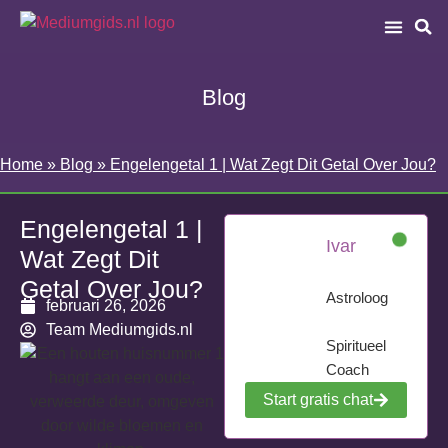
Blog
Home
»
Blog
»
Engelengetal 1 | Wat Zegt Dit Getal Over Jou?
Engelengetal 1 |
Ivar
Wat Zegt Dit
Getal Over Jou?
Astroloog
februari 26, 2026
Team Mediumgids.nl
Spiritueel
Coach
Start gratis chat