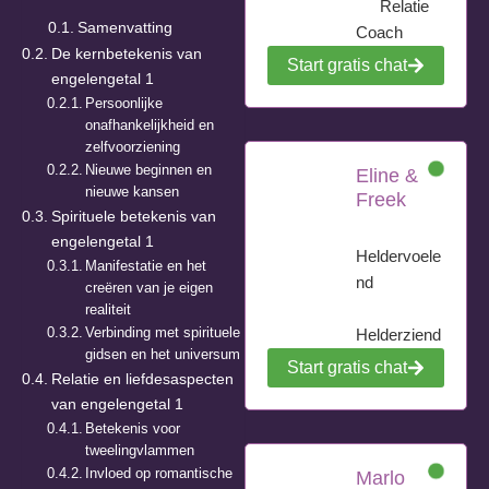
Relatie
Samenvatting
Coach
De kernbetekenis van
Start gratis chat
engelengetal 1
Persoonlijke
onafhankelijkheid en
zelfvoorziening
Nieuwe beginnen en
Eline &
nieuwe kansen
Freek
Spirituele betekenis van
engelengetal 1
Heldervoele
Manifestatie en het
nd
creëren van je eigen
realiteit
Verbinding met spirituele
Helderziend
gidsen en het universum
Start gratis chat
Relatie en liefdesaspecten
van engelengetal 1
Betekenis voor
tweelingvlammen
Invloed op romantische
Marlo