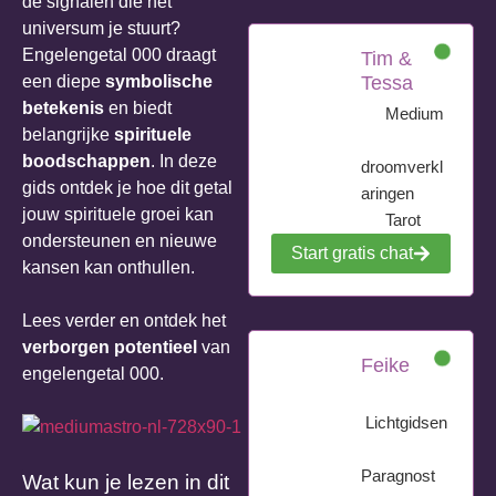
de signalen die het
universum je stuurt?
Engelengetal 000 draagt
Tim &
een diepe
symbolische
Tessa
betekenis
en biedt
Medium
belangrijke
spirituele
boodschappen
. In deze
droomverkl
gids ontdek je hoe dit getal
aringen
jouw spirituele groei kan
Tarot
ondersteunen en nieuwe
Start gratis chat
kansen kan onthullen.
Lees verder en ontdek het
verborgen potentieel
van
Feike
engelengetal 000.
Lichtgidsen
Paragnost
Wat kun je lezen in dit