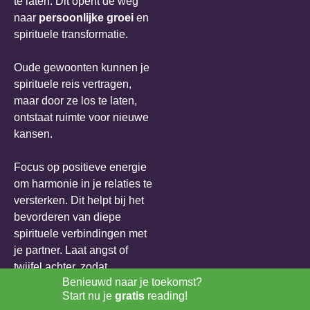
te laten. Dit opent de weg
naar
persoonlijke groei
en
spirituele transformatie.
Oude gewoonten kunnen je
spirituele reis vertragen,
maar door ze los te laten,
ontstaat ruimte voor nieuwe
kansen.
Focus op positieve energie
om harmonie in je relaties te
versterken. Dit helpt bij het
bevorderen van diepe
spirituele verbindingen met
je partner. Laat angst of
twijfel achter, zodat
Benieuwd naar je toekomst?
universelere energieën je
Start nu je
gratis
reading!
kunnen begeleiden.