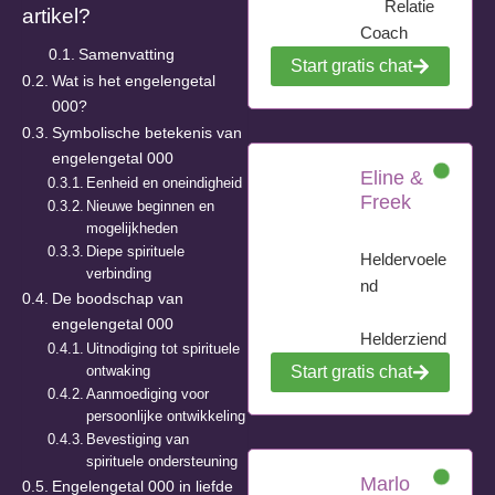
Relatie
artikel?
Coach
Samenvatting
Start gratis chat
Wat is het engelengetal
000?
Symbolische betekenis van
engelengetal 000
Eline &
Eenheid en oneindigheid
Freek
Nieuwe beginnen en
mogelijkheden
Diepe spirituele
Heldervoele
verbinding
nd
De boodschap van
engelengetal 000
Helderziend
Uitnodiging tot spirituele
ontwaking
Start gratis chat
Aanmoediging voor
persoonlijke ontwikkeling
Bevestiging van
spirituele ondersteuning
Marlo
Engelengetal 000 in liefde