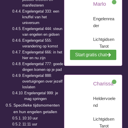
Marlo
manifesteren
Engelengetal 333: een
knuffel van het
Engelenrea
universum
der
Engelengetal 444: steun
van engelen en gidsen
Lichtgidsen
Engelengetal 555:
Tarot
verandering op komst
Engelengetal 666: in het
Start gratis chat
hier en nu zijn
Engelengetal 777: goede
dingen komen op je pad
Engelengetal 888:
overtuigingen over jezelf
Charissa
loslaten
Engelengetal 999: je
Heldervoele
mag springen
Specifieke tijdsmomenten
nd
en hun engelen getallen
10:10 uur
Lichtgidsen
11:11 uur
Tarot