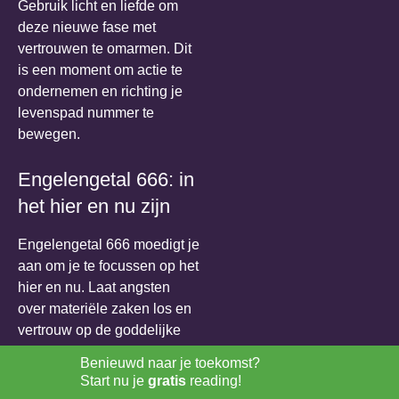
Gebruik licht en liefde om
deze nieuwe fase met
vertrouwen te omarmen. Dit
is een moment om actie te
ondernemen en richting je
levenspad nummer te
bewegen.
Engelengetal 666: in
het hier en nu zijn
Engelengetal 666 moedigt je
aan om je te focussen op het
hier en nu. Laat angsten
over materiële zaken los en
vertrouw op de goddelijke
leiding. Dit getal herinnert je
Benieuwd naar je toekomst?
eraan dat
balans tussen
Start nu je
gratis
reading!
het spirituele en materiële