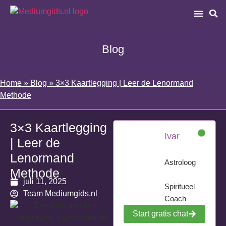
Blog
Home
»
Blog
»
3×3 Kaartlegging | Leer de Lenormand
Methode
3×3 Kaartlegging
Ivar
| Leer de
Lenormand
Astroloog
Methode
juli 11, 2025
Spiritueel
Team Mediumgids.nl
Coach
Start gratis chat