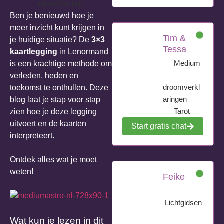
Ben je benieuwd hoe je
meer inzicht kunt krijgen in
Tim &
je huidige situatie? De
3×3
Tessa
kaartlegging
in Lenormand
Medium
is een krachtige methode om
verleden, heden en
droomverkl
toekomst te onthullen. Deze
aringen
blog laat je stap voor stap
Tarot
zien hoe je deze legging
uitvoert en de kaarten
Start gratis chat
interpreteert.
Ontdek alles wat je moet
weten!
Feike
Lichtgidsen
Wat kun je lezen in dit