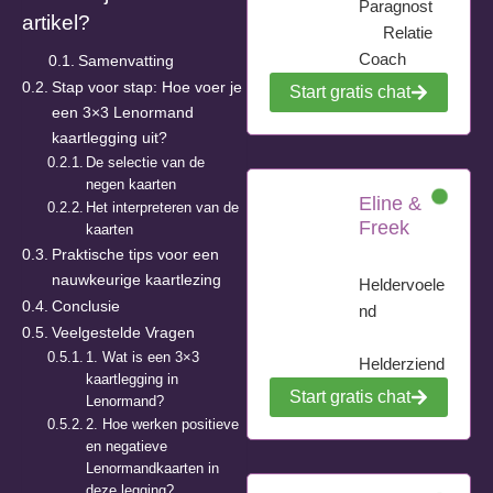
Paragnost
artikel?
Relatie
Coach
Samenvatting
Stap voor stap: Hoe voer je
Start gratis chat
een 3×3 Lenormand
kaartlegging uit?
De selectie van de
negen kaarten
Eline &
Het interpreteren van de
Freek
kaarten
Praktische tips voor een
nauwkeurige kaartlezing
Heldervoele
Conclusie
nd
Veelgestelde Vragen
1. Wat is een 3×3
Helderziend
kaartlegging in
Start gratis chat
Lenormand?
2. Hoe werken positieve
en negatieve
Lenormandkaarten in
deze legging?