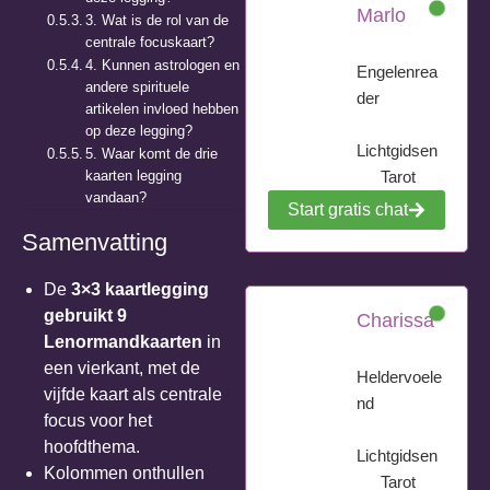
Marlo
3. Wat is de rol van de
centrale focuskaart?
4. Kunnen astrologen en
Engelenrea
andere spirituele
der
artikelen invloed hebben
op deze legging?
Lichtgidsen
5. Waar komt de drie
kaarten legging
Tarot
vandaan?
Start gratis chat
Samenvatting
De
3×3 kaartlegging
gebruikt 9
Charissa
Lenormandkaarten
in
een vierkant, met de
Heldervoele
vijfde kaart als centrale
nd
focus voor het
hoofdthema.
Lichtgidsen
Kolommen onthullen
Tarot